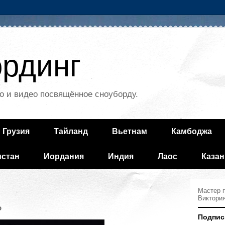
рдинг
о и видео посвящённое сноуборду.
Грузия
Тайланд
Вьетнам
Камбоджа
истан
Иордания
Индия
Лаос
Казан
Мастер п
Виктори
о
Подпис