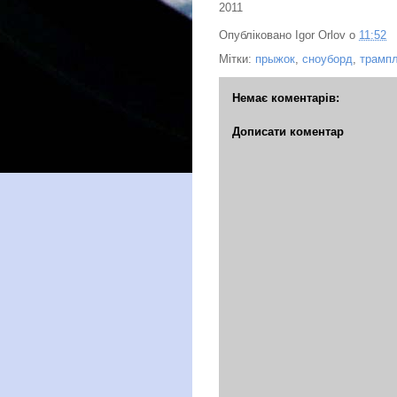
2011
Опубліковано
Igor Orlov
о
11:52
Мітки:
прыжок
,
сноуборд
,
трамп
Немає коментарів:
Дописати коментар