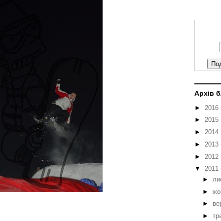
Архів 
►
2016
►
2015
►
2014
►
2013
►
2012
▼
2011
►
ли
►
жо
►
ве
►
тр