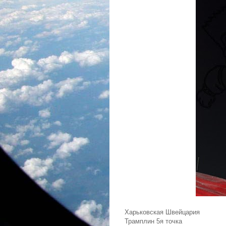
Харьковская Швейцария
Трамплин 5я точка