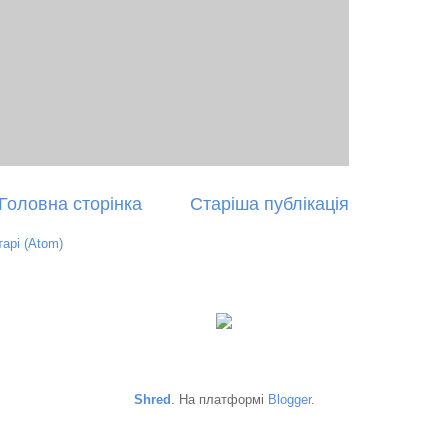
Головна сторінка
Старіша публікація
арі (Atom)
Shred
. На платформі
Blogger
.