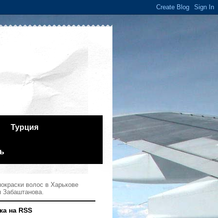
Турция
ь
окраски волос в Харькове
я Забаштанова.
ка на RSS