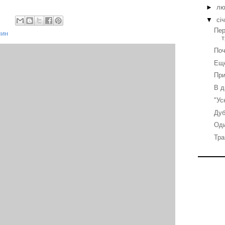
►
лю
▼
сі
Пер
лин
Поч
Ещё
При
В д
"Ус
Дуб
Оди
Тра