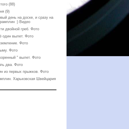
того
(88)
чня
(9)
вый день на доске, и сразу на
трамплин :) Видео
ти двойной греб. Фото
 один вылет. Фото
земление. Фото
ыму. Фото
коренный " вылет. Фото
ль два. Фото
н из первых прыжков. Фото
мплин. Харьковская Швейцария