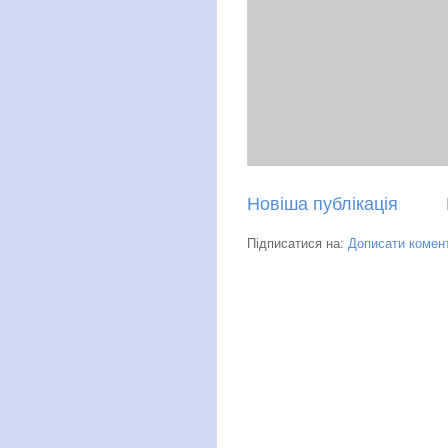
Новіша публікація
Підписатися на:
Дописати комент