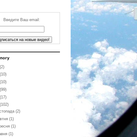
Введите Ваш email:
блогу
(2)
(10)
(10)
(99)
(17)
(102)
стопада
(2)
втня
(1)
ресня
(1)
авня
(1)