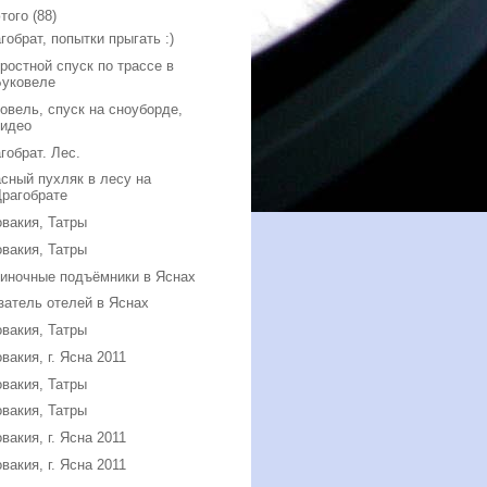
того
(88)
гобрат, попытки прыгать :)
ростной спуск по трассе в
Буковеле
овель, спуск на сноуборде,
видео
гобрат. Лес.
сный пухляк в лесу на
Драгобрате
вакия, Татры
вакия, Татры
иночные подъёмники в Яснах
затель отелей в Яснах
вакия, Татры
вакия, г. Ясна 2011
вакия, Татры
вакия, Татры
вакия, г. Ясна 2011
вакия, г. Ясна 2011