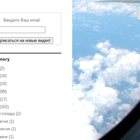
Введите Ваш email:
блогу
(2)
(10)
(10)
(99)
(17)
(102)
стопада
(2)
втня
(1)
ресня
(1)
авня
(1)