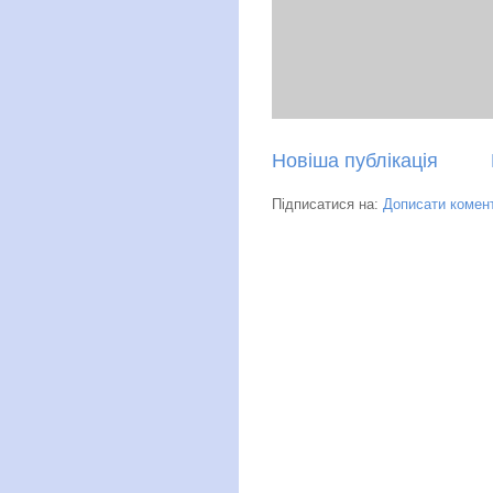
Новіша публікація
Підписатися на:
Дописати комент