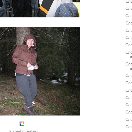
Сло
Сло
Сло
Сло
Сло
Сло
Сло
Сло
Сло
Сло
Сл
Сл
Сло
Сло
Сло
Сло
Сло