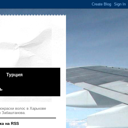
Турция
ь
окраски волос в Харькове
я Забаштанова.
ка на RSS