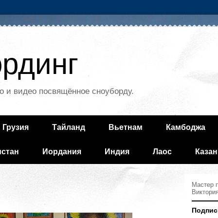
рдинг
о и видео посвящённое сноуборду.
Грузия
Тайланд
Вьетнам
Камбоджа
истан
Иордания
Индия
Лаос
Казан
Мастер п
Виктори
Подпис