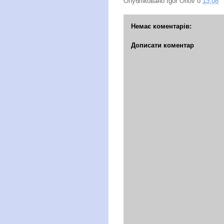
Опубліковано
Igor Orlov
о
13:08
Немає коментарів:
Дописати коментар