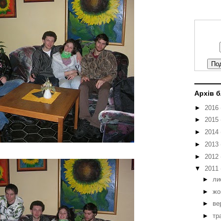
Архів 
►
2016
►
2015
►
2014
►
2013
►
2012
▼
2011
►
ли
►
жо
►
ве
►
тр