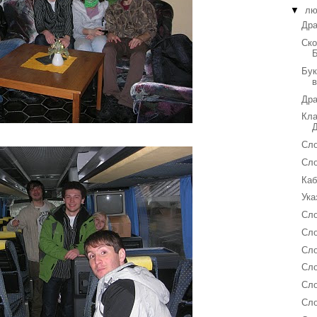
▼
лю
Дра
Ско
Бук
Дра
Кла
Сло
Сло
Каб
Ука
Сло
Сло
Сло
Сло
Сло
Сло