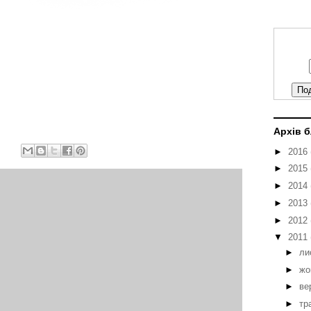
Архів 
►
2016
►
2015
►
2014
►
2013
►
2012
▼
2011
►
ли
►
жо
►
ве
►
тр