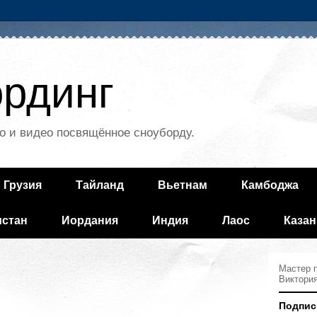
рдинг
о и видео посвящённое сноуборду.
Грузия
Тайланд
Вьетнам
Камбоджа
истан
Иордания
Индия
Лаос
Казан
Мастер п
Виктори
Подпис