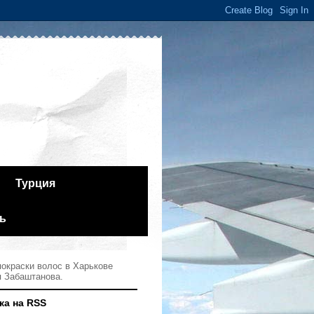
Турция
ь
окраски волос в Харькове
я Забаштанова.
ка на RSS