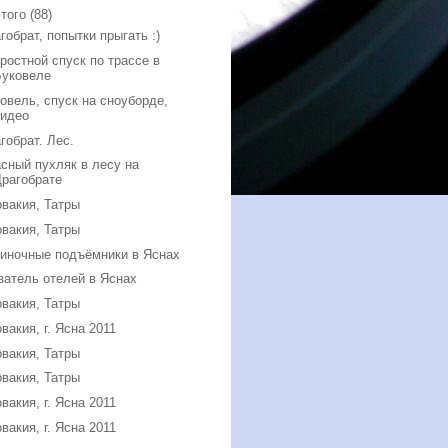
того
(88)
гобрат, попытки прыгать :)
ростной спуск по трассе в
Буковеле
овель, спуск на сноуборде,
видео
гобрат. Лес.
сный пухляк в лесу на
Драгобрате
вакия, Татры
вакия, Татры
иночные подъёмники в Яснах
затель отелей в Яснах
вакия, Татры
вакия, г. Ясна 2011
вакия, Татры
вакия, Татры
вакия, г. Ясна 2011
вакия, г. Ясна 2011