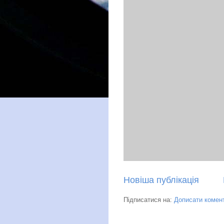
Новіша публікація
Підписатися на:
Дописати комент