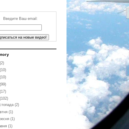
Введите Ваш email:
блогу
(2)
(10)
(10)
(99)
(17)
(102)
стопада
(2)
втня
(1)
ресня
(1)
авня
(1)