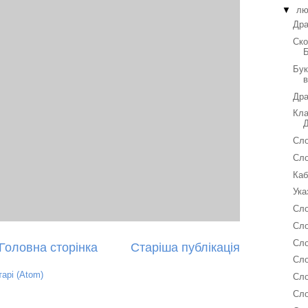
▼
лю
Дра
Ско
Бук
Дра
Кла
Сло
Сло
Каб
Ука
Сло
Сло
Сло
Головна сторінка
Старіша публікація
Сло
арі (Atom)
Сло
Сло