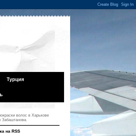
Турция
ь
окраски волос в Харькове
я Забаштанова.
ка на RSS