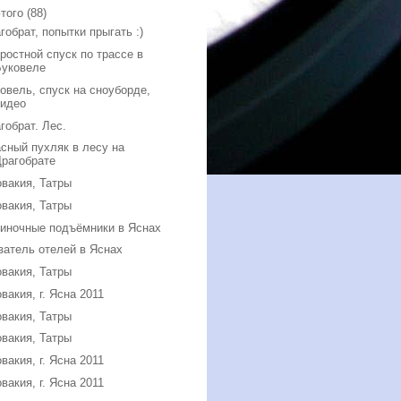
того
(88)
гобрат, попытки прыгать :)
ростной спуск по трассе в
Буковеле
овель, спуск на сноуборде,
видео
гобрат. Лес.
сный пухляк в лесу на
Драгобрате
вакия, Татры
вакия, Татры
иночные подъёмники в Яснах
затель отелей в Яснах
вакия, Татры
вакия, г. Ясна 2011
вакия, Татры
вакия, Татры
вакия, г. Ясна 2011
вакия, г. Ясна 2011