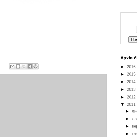
Архів 
►
2016
►
2015
►
2014
►
2013
►
2012
▼
2011
►
ли
►
жо
►
ве
►
тр