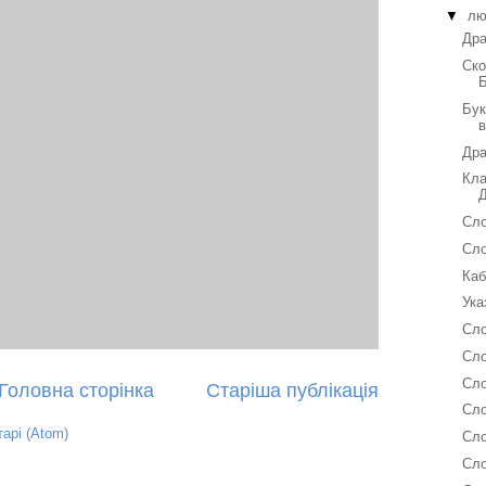
▼
лю
Дра
Ско
Бук
Дра
Кла
Сло
Сло
Каб
Ука
Сло
Сло
Сло
Головна сторінка
Старіша публікація
Сло
арі (Atom)
Сло
Сло