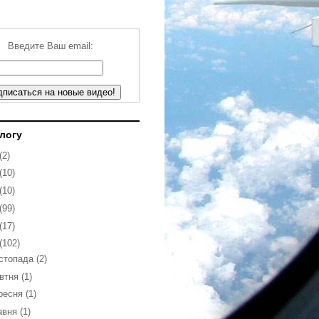
Введите Ваш email:
блогу
(2)
(10)
(10)
(99)
(17)
(102)
стопада
(2)
втня
(1)
ресня
(1)
авня
(1)