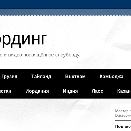
рдинг
о и видео посвящённое сноуборду.
Грузия
Тайланд
Вьетнам
Камбоджа
истан
Иордания
Индия
Лаос
Казан
Мастер п
Виктори
Подпис