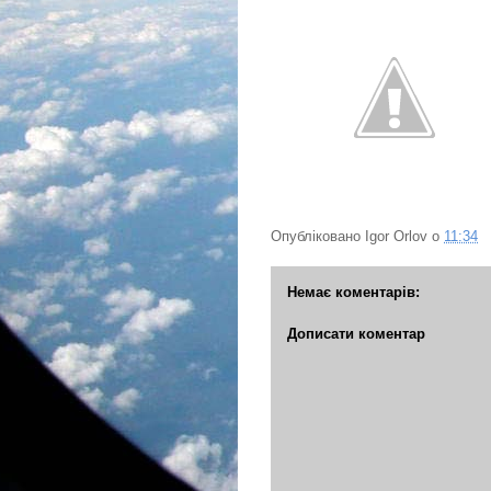
Опубліковано
Igor Orlov
о
11:34
Немає коментарів:
Дописати коментар