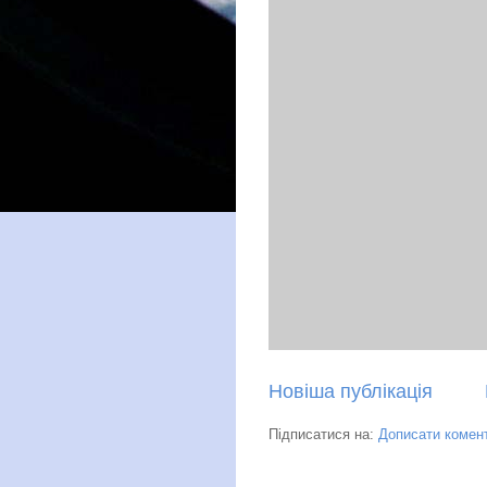
Новіша публікація
Підписатися на:
Дописати комент