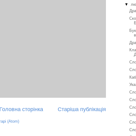
▼
лю
Дра
Ско
Бук
Дра
Кла
Сло
Сло
Каб
Ука
Сло
Сло
Сло
Головна сторінка
Старіша публікація
Сло
арі (Atom)
Сло
Сло