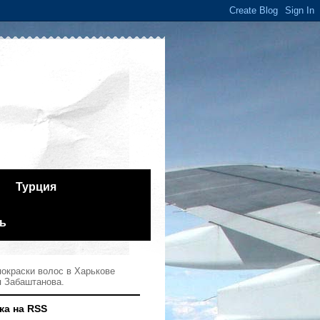
Турция
ь
окраски волос в Харькове
я Забаштанова.
ка на RSS