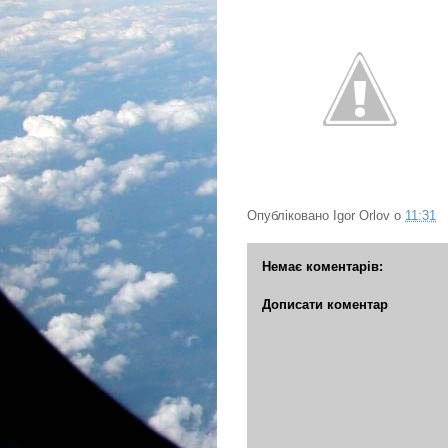
Опубліковано
Igor Orlov
о
11:31
Немає коментарів:
Дописати коментар