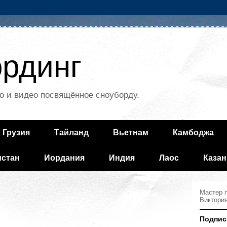
рдинг
о и видео посвящённое сноуборду.
Грузия
Тайланд
Вьетнам
Камбоджа
истан
Иордания
Индия
Лаос
Казан
Мастер п
Виктори
Подпис