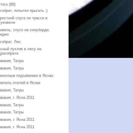
того
(88)
гобрат, попытки прыгать :)
ростной спуск по трассе в
Буковеле
овель, спуск на сноуборде,
видео
гобрат. Лес.
сный пухляк в лесу на
Драгобрате
вакия, Татры
вакия, Татры
иночные подъёмники в Яснах
затель отелей в Яснах
вакия, Татры
вакия, г. Ясна 2011
вакия, Татры
вакия, Татры
вакия, г. Ясна 2011
вакия, г. Ясна 2011