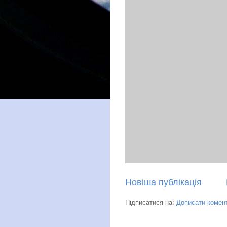
Новіша публікація
Підписатися на:
Дописати комент