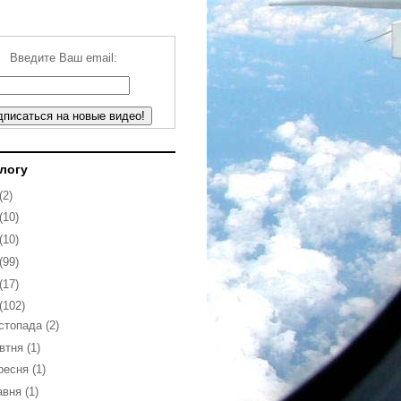
Введите Ваш email:
блогу
(2)
(10)
(10)
(99)
(17)
(102)
стопада
(2)
втня
(1)
ресня
(1)
авня
(1)