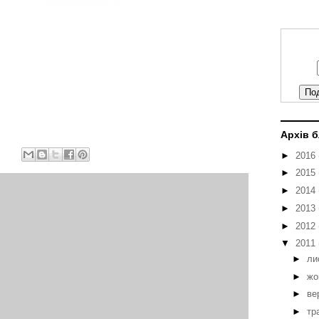
Архів 
►
2016
►
2015
►
2014
►
2013
►
2012
▼
2011
►
ли
►
жо
►
ве
►
тр