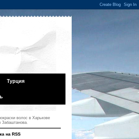
Турция
ь
окраски волос в Харькове
я Забаштанова.
ка на RSS