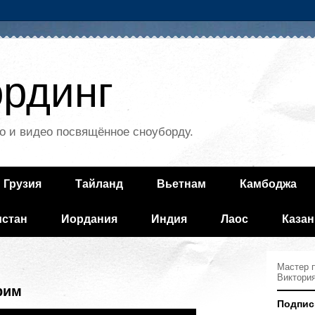
рдинг
о и видео посвящённое сноуборду.
Грузия
Тайланд
Вьетнам
Камбоджа
истан
Иордания
Индия
Лаос
Казан
Мастер п
Виктори
рим
Подпис