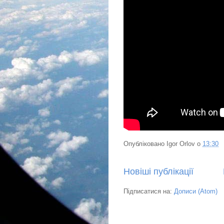
Опубліковано
Igor Orlov
о
13:30
Новіші публікації
Підписатися на:
Дописи (Atom)