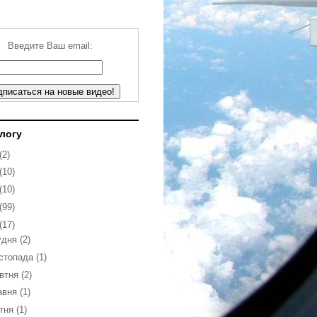
Введите Ваш email:
блогу
(2)
(10)
(10)
(99)
(17)
удня
(2)
стопада
(1)
втня
(2)
авня
(1)
ітня
(1)