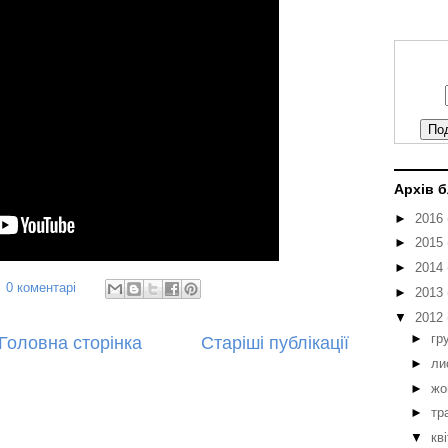
Архів 
►
2016
►
2015
►
2014
0 коментарі
►
2013
▼
2012
►
гр
Головна сторінка
Старіші публікації
►
ли
►
жо
►
тр
▼
кв