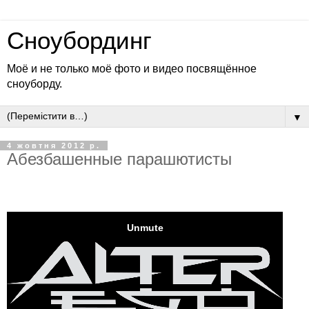
Сноубординг
Моё и не только моё фото и видео посвящённое
сноуборду.
▼
4 жовтня 2012 р.
Абезбашенные парашютисты