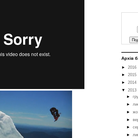
Архів 
►
2016
►
2015
►
2014
▼
2013
►
гр
►
ли
►
жо
►
ве
►
се
►
ли