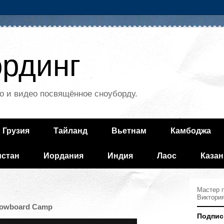
рдинг
о и видео посвящённое сноуборду.
Грузия
Тайланд
Вьетнам
Камбоджа
истан
Иордания
Индия
Лаос
Казан
Мастер п
Виктори
Snowboard Camp
Подпис