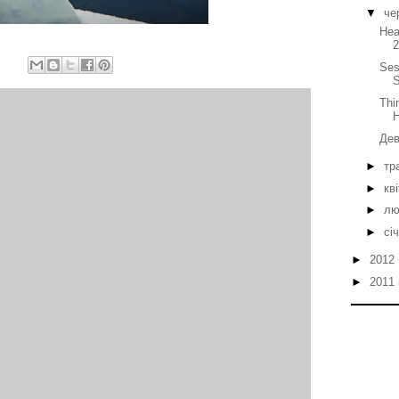
▼
че
Hea
Ses
Thi
H
Дев
►
тр
►
кв
►
лю
►
сі
►
2012
►
2011