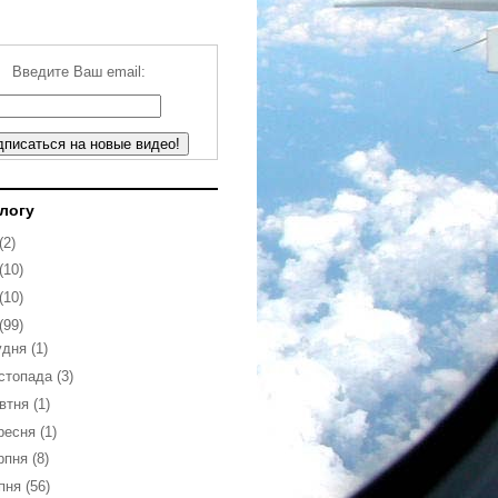
Введите Ваш email:
блогу
(2)
(10)
(10)
(99)
удня
(1)
стопада
(3)
втня
(1)
ресня
(1)
рпня
(8)
пня
(56)