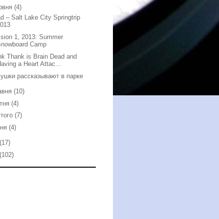
рвня
(4)
d – Salt Lake City Springtrip
2013
sion 1, 2013: Summer
Snowboard Camp
nk Thank is Brain Dead and
aving a Heart Attac...
ушки рассказывают в парке
авня
(10)
ітня
(4)
того
(7)
чня
(4)
(17)
(102)