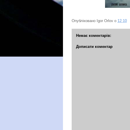
Опубліковано
Igor Orlov
о
12:10
Немає коментарів:
Дописати коментар