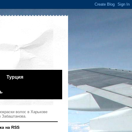
Турция
ь
окраски волос в Харькове
я Забаштанова.
ка на RSS