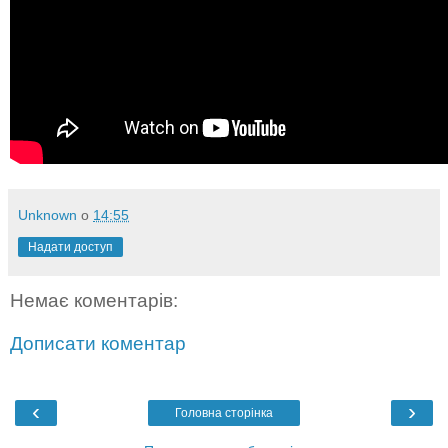
Unknown
о
14:55
Надати доступ
Немає коментарів:
Дописати коментар
‹
›
Головна сторінка