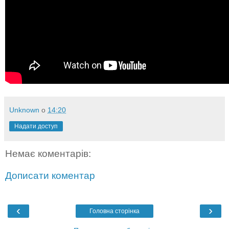
Unknown
о
14:20
Надати доступ
Немає коментарів:
Дописати коментар
‹
›
Головна сторінка