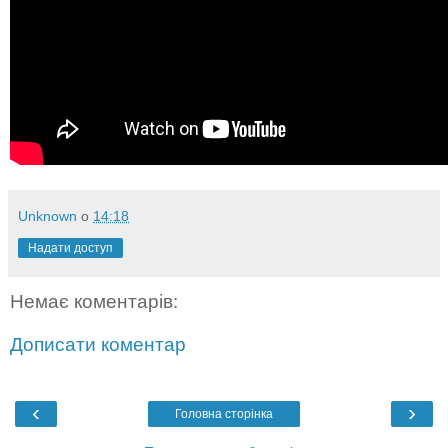
Unknown
о
14:18
Надати доступ
Немає коментарів:
Дописати коментар
‹
›
Головна сторінка