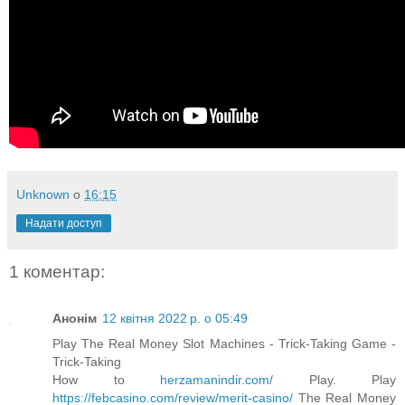
Unknown
о
16:15
Надати доступ
1 коментар:
Анонім
12 квітня 2022 р. о 05:49
Play The Real Money Slot Machines - Trick-Taking Game -
Trick-Taking
How to
herzamanindir.com/
Play. Play
https://febcasino.com/review/merit-casino/
The Real Money