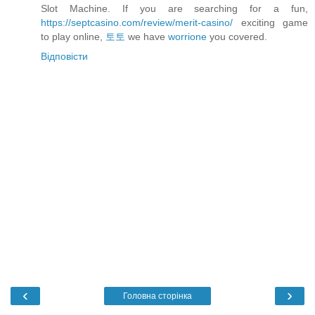
Slot Machine. If you are searching for a fun,
https://septcasino.com/review/merit-casino/
exciting game
to play online,
토토
we have
worrione
you covered.
Відповісти
‹
›
Головна сторінка