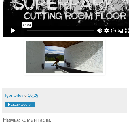
Igor Orlov
о
10:26
Надати доступ
Немає коментарів: