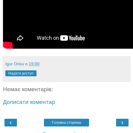
Igor Orlov
о
19:00
Надати доступ
Немає коментарів:
Дописати коментар
‹
›
Головна сторінка